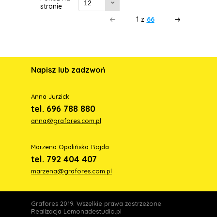
stronie
1
z
66
Napisz lub zadzwoń
Anna Jurzick
tel. 696 788 880
anna@grafores.com.pl
Marzena Opalińska-Bojda
tel. 792 404 407
marzena@grafores.com.pl
Grafores 2019. Wszelkie prawa zastrzeżone.
Realizacja
Lemonadestudio.pl