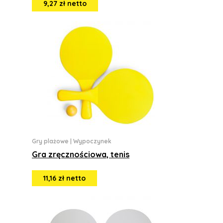
9,27 zł netto
Gry plażowe
|
Wypoczynek
Gra zręcznościowa, tenis
11,16 zł netto