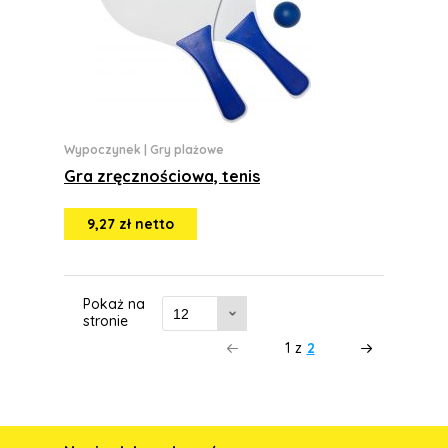
Wypoczynek
|
Gry plażowe
Gra zręcznościowa, tenis
9,27 zł netto
Pokaż na
stronie
1
z
2