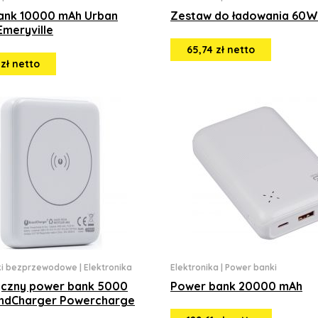
ank 10000 mAh Urban
Zestaw do ładowania 60W
Emeryville
65,74 zł netto
 zł netto
ki bezprzewodowe
|
Elektronika
Elektronika
|
Power banki
czny power bank 5000
Power bank 20000 mAh
ndCharger Powercharge