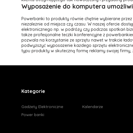
Wyposażenie do komputera
umożliw
Powerbanki to produkty równie chętnie wybierane przez 
niezależnie od miejsca czy czasu. W naszej ofercie dost
elektronicznego np. w podróży czy podczas spotkań b
także profesjonalne teczki konferencyjne z powerbanki
pozwala na korzystanie ze sprzętu nawet w trakcie ład
podwyższyć wyposażenie każdego sprzętu elektroniczneg
typu produkty w skuteczną formę reklamy swojej firmy,
Kategorie
Gadżety Elektroniczne
Kalendarze
Power banki