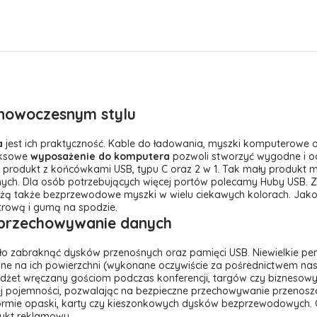
nowoczesnym stylu
a
jest ich praktyczność. Kable do ładowania, myszki komputerowe or
eksowe
wyposażenie do komputera
pozwoli stworzyć wygodne i o
ny produkt z końcówkami USB, typu C oraz 2 w 1. Tak mały produkt
znych. Dla osób potrzebujących więcej portów polecamy Huby USB.
żą także bezprzewodowe myszki w wielu ciekawych kolorach. Jak
trową i gumą na spodzie.
 przechowywanie danych
o zabraknąć dysków przenośnych oraz pamięci USB. Niewielkie pendr
 na ich powierzchni (wykonane oczywiście za pośrednictwem naszej
adżet wręczany gościom podczas konferencji, targów czy biznesowy
j pojemności, pozwalając na bezpieczne przechowywanie przenosz
 formie opaski, karty czy kieszonkowych dysków bezprzewodowych.
dukt reklamowy.