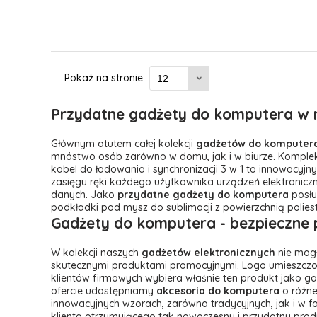
Pokaż na stronie
Przydatne gadżety do komputera
w 
Głównym atutem całej kolekcji
gadżetów do komputer
mnóstwo osób zarówno w domu, jak i w biurze. Kompl
kabel do ładowania i synchronizacji 3 w 1 to innowacyj
zasięgu ręki każdego użytkownika urządzeń elektronic
danych. Jako
przydatne gadżety do komputera
posłu
podkładki pod mysz do sublimacji z powierzchnią polies
Gadżety do komputera
- bezpieczne
W kolekcji naszych
gadżetów elektronicznych
nie mogł
skutecznymi produktami promocyjnymi. Logo umieszczone
klientów firmowych wybiera właśnie ten produkt jako g
ofercie udostępniamy
akcesoria do komputera
o różne
innowacyjnych wzorach, zarówno tradycyjnych, jak i w
klienta otrzymującego tak nowoczesny i przydatny pro