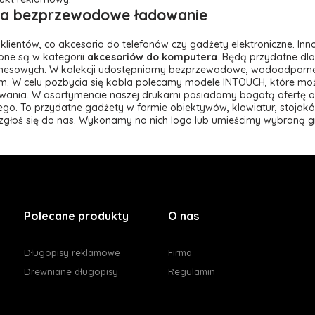
ia bezprzewodowe ładowanie
klientów, co akcesoria do telefonów czy gadżety elektroniczne. I
ępne są w kategorii
akcesoriów do komputera
. Będą przydatne dla
iznesowych. W kolekcji udostępniamy bezprzewodowe, wodoodporn
em. W celu pozbycia się kabla polecamy modele INTOUCH, które moż
owania. W asortymencie naszej drukarni posiadamy bogatą ofertę a
o. To przydatne gadżety w formie obiektywów, klawiatur, stojaków
 zgłoś się do nas. Wykonamy na nich logo lub umieścimy wybraną g
Polecane produkty
O nas
Długopisy reklamowe
Firma
Drewniane długopisy
Regulamin