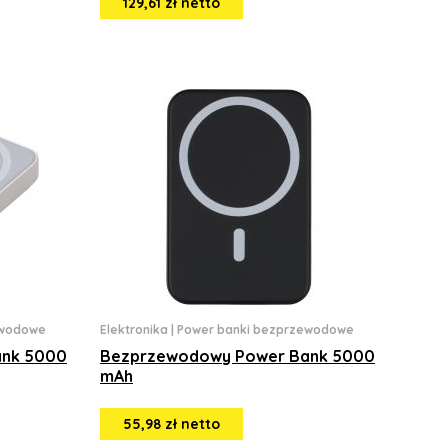
129,61 zł netto
ewodowe
Elektronika
|
Power banki bezprzewodowe
ank 5000
Bezprzewodowy Power Bank 5000
mAh
55,98 zł netto