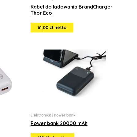
Kabel do ładowania BrandCharger
Thor Eco
61,00 zł netto
Elektronika
|
Power banki
Power bank 20000 mAh