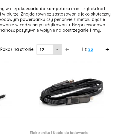
my w niej
akcesoria do komputera
m.in. czytniki kart
i w biurze. Znajdą również zastosowanie jako skuteczny
ewodowym powerbanku czy pendrivie z metalu będzie
osowanie w codziennym użytkowaniu. Bezprzewodowa
nalność pozytywnie wpłynie na postrzeganie firmy,
Pokaż na stronie
1
z
23
Elektronika
|
Kable do ładowania