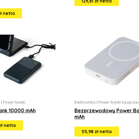
129,61 zł netto
zł netto
|
Power banki
Elektronika
|
Power banki bezprz
ank 10000 mAh
Bezprzewodowy Power B
mAh
zł netto
55,98 zł netto