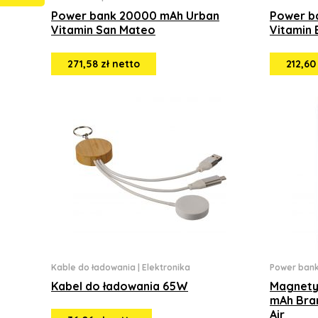
Power bank 20000 mAh Urban
Power b
Vitamin San Mateo
Vitamin 
271,58 zł netto
212,60
Kable do ładowania
|
Elektronika
Power ban
Kabel do ładowania 65W
Magnety
mAh Bra
Air