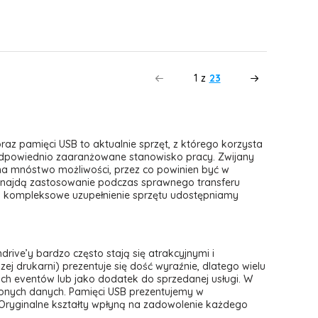
1
z
23
az pamięci USB to aktualnie sprzęt, z którego korzysta
dpowiednio zaaranżowane stanowisko pracy. Zwijany
 ma mnóstwo możliwości, przez co powinien być w
 Znajdą zastosowanie podczas sprawnego transferu
o kompleksowe uzupełnienie sprzętu udostępniamy
ive’y bardzo często stają się atrakcyjnymi i
 drukarni) prezentuje się dość wyraźnie, dlatego wielu
ch eventów lub jako dodatek do sprzedanej usługi. W
onych danych. Pamięci USB prezentujemy w
 Oryginalne kształty wpłyną na zadowolenie każdego