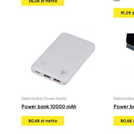
36,06 zł netto
91,09 
Elektronika
|
Power banki
Elektronika
Power bank 10000 mAh
Power b
80,68 zł netto
80,68 