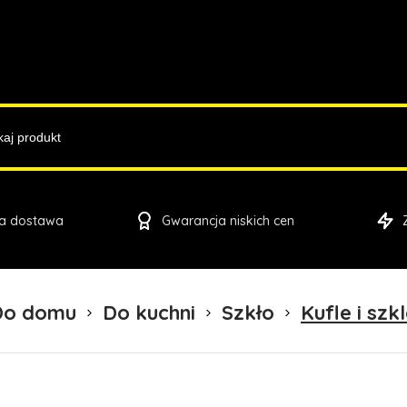
a dostawa
Gwarancja niskich cen
Do domu
Do kuchni
Szkło
Kufle i szk