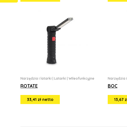
Narzędzia i latarki
|
Latarki
|
Wileofunkcyjne
Narzędzia i
ROTATE
BOC
33,41 zł netto
13,67 