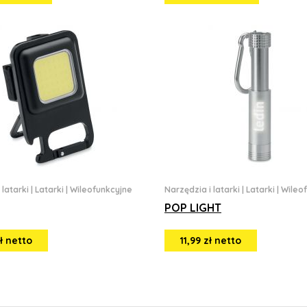
 latarki
|
Latarki
|
Wileofunkcyjne
Narzędzia i latarki
|
Latarki
|
Wileo
POP LIGHT
zł netto
11,99 zł netto