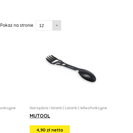
Pokaż na stronie
funkcyjne
Narzędzia i latarki
|
Latarki
|
Wileofunkcyjne
MUTOOL
4,90 zł netto