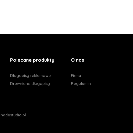
Polecane produkty
O nas
Długopisy reklamowe
Firma
Drewniane długopisy
Regulamin
nadestudio.pl