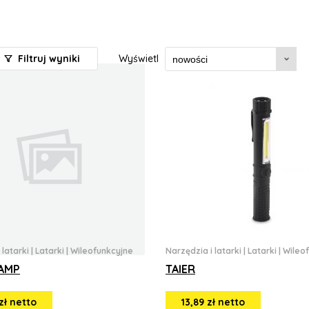
Filtruj wyniki
Wyświetl
 latarki
|
Latarki
|
Wileofunkcyjne
Narzędzia i latarki
|
Latarki
|
Wileo
AMP
TAIER
zł netto
13,89 zł netto