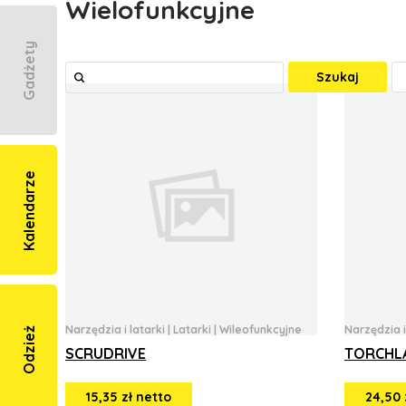
Wielofunkcyjne
Gadżety
Szukaj
Kalendarze
Narzędzia i latarki
|
Latarki
|
Wileofunkcyjne
Narzędzia i
Odzież
SCRUDRIVE
TORCHL
15,35 zł netto
24,50 