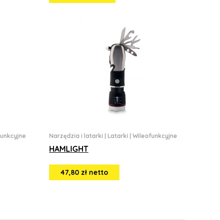
funkcyjne
Narzędzia i latarki
|
Latarki
|
Wileofunkcyjne
HAMLIGHT
47,80 zł netto