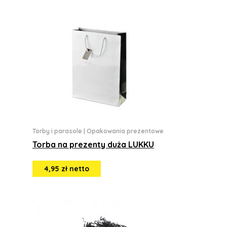
Torby i parasole
|
Opakowania prezentowe
Torba na prezenty duża LUKKU
4,95 zł netto