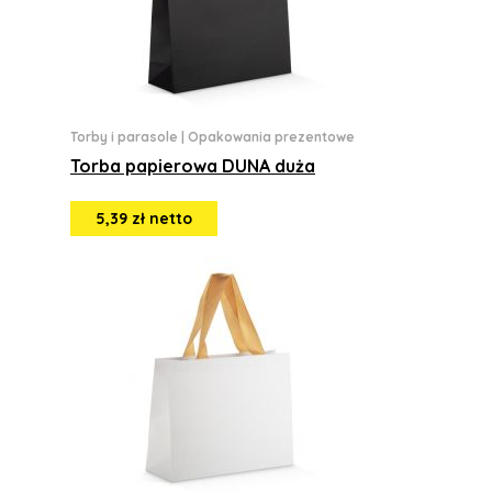
Torby i parasole
|
Opakowania prezentowe
Torba papierowa DUNA duża
5,39 zł netto