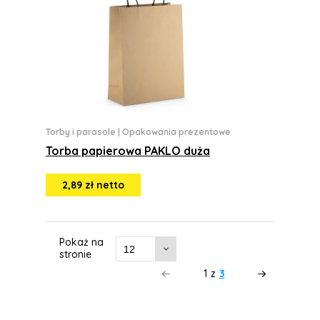
Torby i parasole
|
Opakowania prezentowe
Torba papierowa PAKLO duża
2,89 zł netto
Pokaż na
stronie
1
z
3