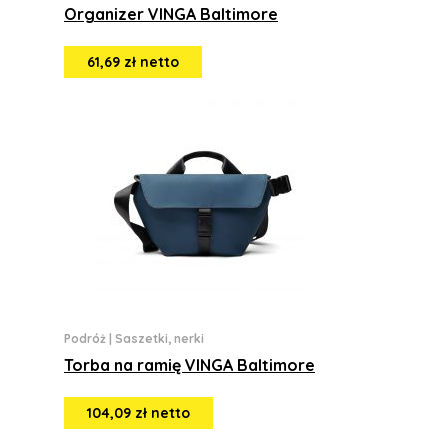
Organizer VINGA Baltimore
61,69 zł netto
Podróż
|
Saszetki, nerki
Torba na ramię VINGA Baltimore
104,09 zł netto