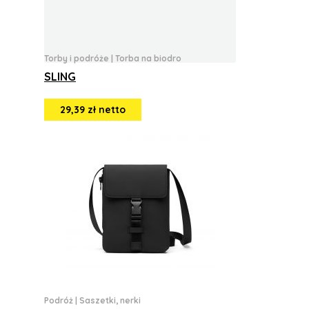
Torby i podróże
|
Torba na biodro
SLING
29,39 zł netto
Podróż
|
Saszetki, nerki