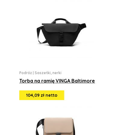
Podróż
|
Saszetki, nerki
Torba na ramię VINGA Baltimore
104,09 zł netto