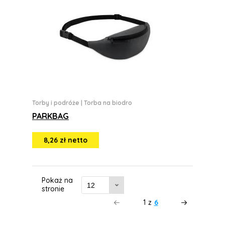
Torby i podróże
|
Torba na biodro
PARKBAG
8,26 zł netto
Pokaż na
stronie
1
z
6