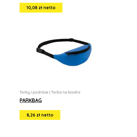
10,08 zł netto
Torby i podróże
|
Torba na biodro
PARKBAG
8,26 zł netto