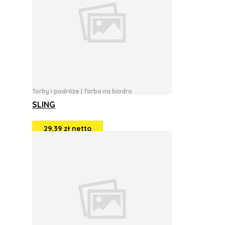
Torby i podróże
|
Torba na biodro
SLING
29,39 zł netto