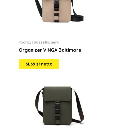
Podróż
|
Saszetki, nerki
Organizer VINGA Baltimore
61,69 zł netto