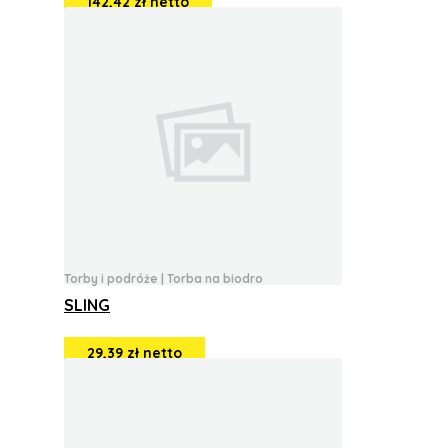
142,42 zł netto
Torby i podróże
|
Torba na biodro
SLING
29,39 zł netto