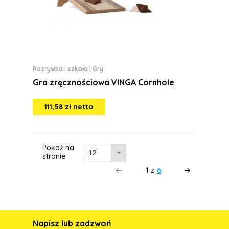
Rozrywka i szkoła
|
Gry
Gra zręcznościowa VINGA Cornhole
111,58 zł netto
Pokaż na
stronie
1
z
6
Napisz lub zadzwoń