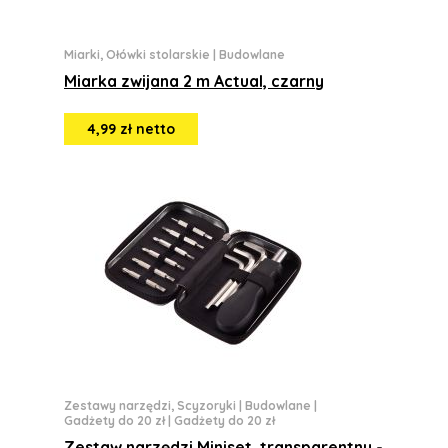
Miarki, Ołówki stolarskie
|
Budowlane
Miarka zwijana 2 m Actual, czarny
4,99 zł netto
Zestawy narzędzi, Scyzoryki
|
Budowlane
|
Gadżety do 20 zł
|
Gadżety do 20 zł
Zestaw narzędzi Miniset, transparentny -