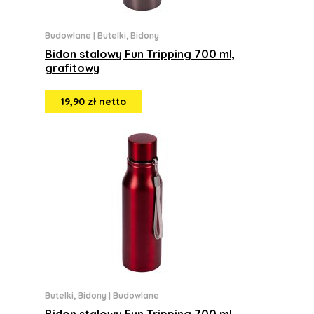
Budowlane
|
Butelki, Bidony
Bidon stalowy Fun Tripping 700 ml,
grafitowy
19,90 zł netto
Butelki, Bidony
|
Budowlane