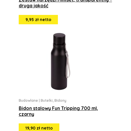
druga jakość
9,95 zł netto
Budowlane
|
Butelki, Bidony
Bidon stalowy Fun Tripping 700 ml,
czarny
19,90 zł netto