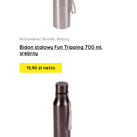
Budowlane
|
Butelki, Bidony
Bidon stalowy Fun Tripping 700 ml,
srebrny
19,90 zł netto