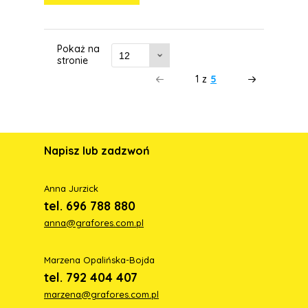
Pokaż na
stronie
1
z
5
Napisz lub zadzwoń
Anna Jurzick
tel. 696 788 880
anna@grafores.com.pl
Marzena Opalińska-Bojda
tel. 792 404 407
marzena@grafores.com.pl