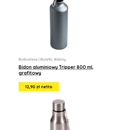
Budowlane
|
Butelki, Bidony
Bidon aluminiowy Tripper 800 ml,
grafitowy
12,90 zł netto