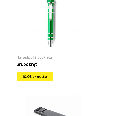
Narzędzia
|
śrubokręty
Śrubokręt
10,08 zł netto