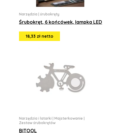
Narzędzia
|
śrubokręty
Śrubokręt, 6 końcówek, lampka LED
18,33 zł netto
Narzędzia i latarki
|
Majsterkowanie
|
Zestaw śrubokrętów
BITOOL