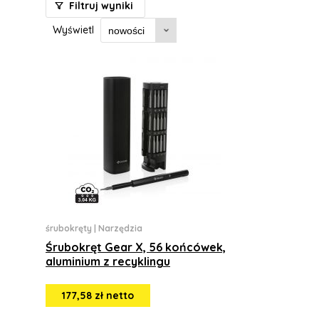
Filtruj wyniki
Wyświetl
śrubokręty
|
Narzędzia
Śrubokręt Gear X, 56 końcówek,
aluminium z recyklingu
177,58 zł netto