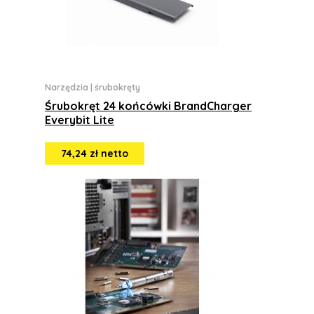
Narzędzia
|
śrubokręty
Śrubokręt 24 końcówki BrandCharger
Everybit Lite
74,24 zł netto