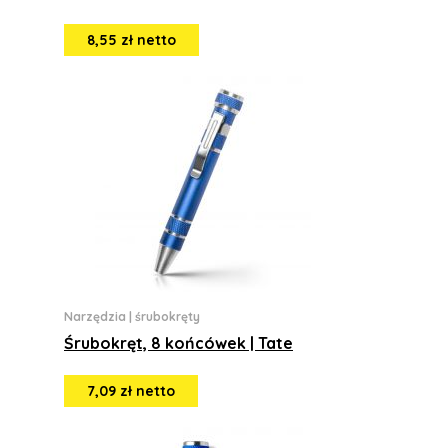
8,55 zł netto
Narzędzia
|
śrubokręty
Śrubokręt, 8 końcówek | Tate
7,09 zł netto