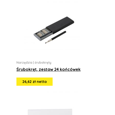
Narzędzia
|
śrubokręty
Śrubokręt, zestaw 24 końcówek
26,62 zł netto