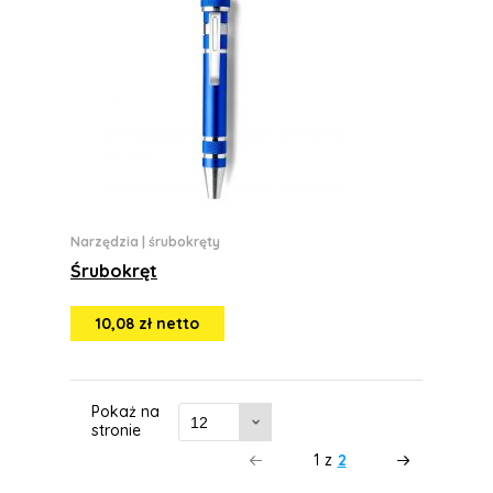
Narzędzia
|
śrubokręty
Śrubokręt
10,08 zł netto
Pokaż na
stronie
1
z
2