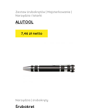
Zestaw śrubokrętów
|
Majsterkowanie
|
Narzędzia i latarki
ALUTOOL
7,46 zł netto
Narzędzia
|
śrubokręty
Śrubokręt