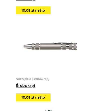
10,08 zł netto
Narzędzia
|
śrubokręty
Śrubokręt
10,08 zł netto