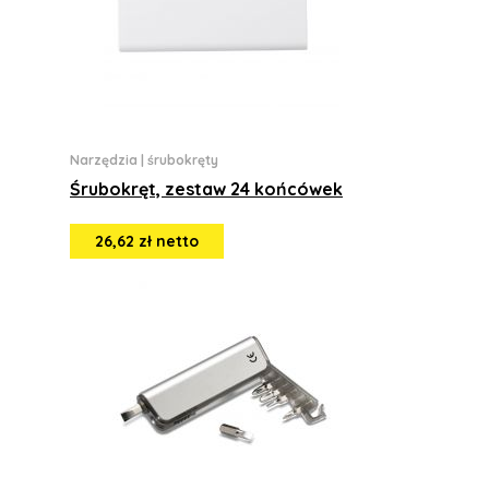
Narzędzia
|
śrubokręty
Śrubokręt, zestaw 24 końcówek
26,62 zł netto