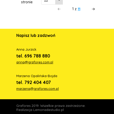
stronie
1
z
11
Napisz lub zadzwoń
Anna Jurzick
tel. 696 788 880
anna@grafores.com.pl
Marzena Opalińska-Bojda
tel. 792 404 407
marzena@grafores.com.pl
Grafores 2019. Wszelkie prawa zastrzeżone.
Realizacja
Lemonadestudio.pl