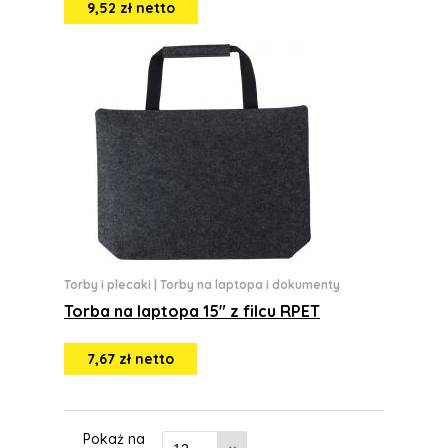
9,52 zł netto
Torby i plecaki
|
Torby na laptopa i dokumenty
Torba na laptopa 15" z filcu RPET
7,67 zł netto
Pokaż na