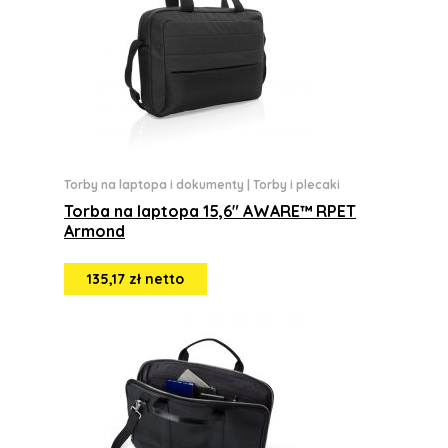
Torby na laptopa i dokumenty
|
Torby i plecaki
Torba na laptopa 15,6" AWARE™ RPET
Armond
135,17 zł netto