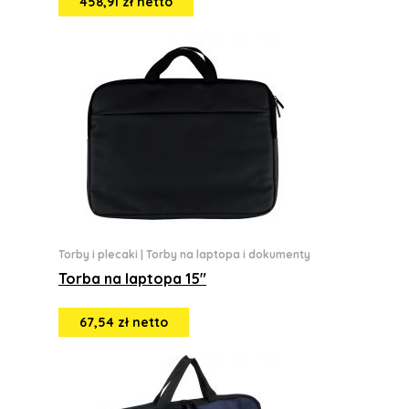
458,91 zł netto
Torby i plecaki
|
Torby na laptopa i dokumenty
Torba na laptopa 15"
67,54 zł netto