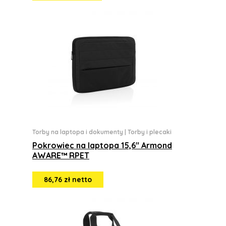
Torby na laptopa i dokumenty
|
Torby i plecaki
Pokrowiec na laptopa 15,6" Armond
AWARE™ RPET
86,76 zł netto