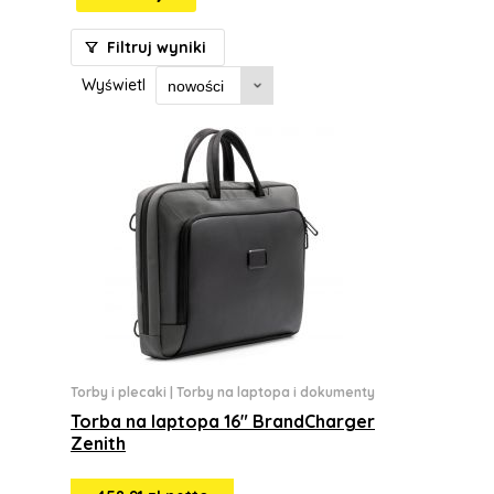
Filtruj wyniki
Wyświetl
Torby i plecaki
|
Torby na laptopa i dokumenty
Torba na laptopa 16" BrandCharger
Zenith