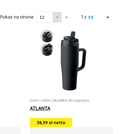
Pokaż na stronie
1
z
44
Dom i salon
|
Butelka do napojów
ATLANTA
38,39 zł netto