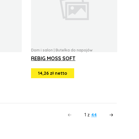
Dom i salon
|
Butelka do napojów
REBIG MOSS SOFT
14,26 zł netto
1
z
44