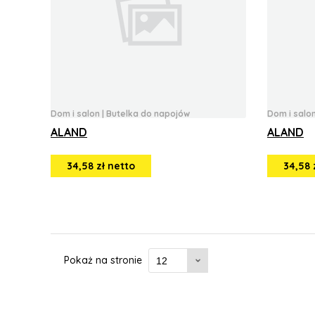
Dom i salon
|
Butelka do napojów
Dom i salo
ALAND
ALAND
34,58 zł netto
34,58 
Pokaż na stronie