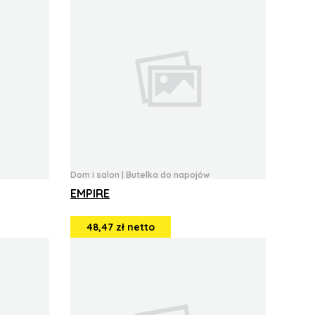
Dom i salon
|
Butelka do napojów
EMPIRE
48,47 zł netto