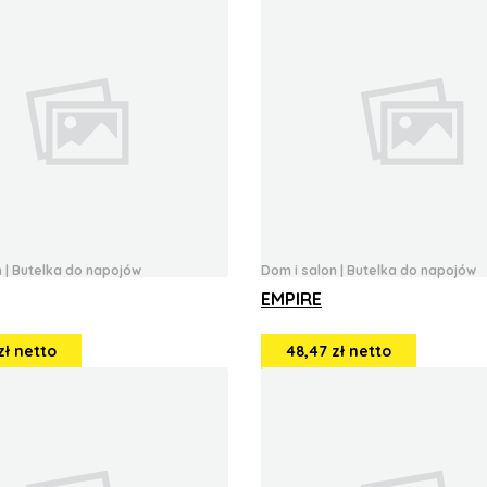
n
|
Butelka do napojów
Dom i salon
|
Butelka do napojów
EMPIRE
zł netto
48,47 zł netto