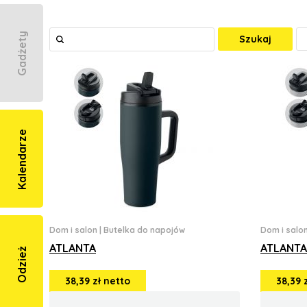
Gadżety
Szukaj
Kalendarze
Dom i salon
|
Butelka do napojów
Dom i salo
ATLANTA
ATLANTA
Odzież
38,39 zł netto
38,39 