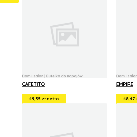
Dom i salon
|
Butelka do napojów
Dom i salo
CAFETITO
EMPIRE
49,35 zł netto
48,47 