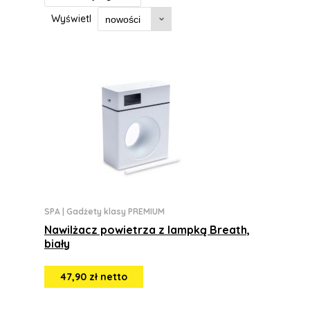
Wyświetl
SPA
|
Gadżety klasy PREMIUM
Nawilżacz powietrza z lampką Breath,
biały
47,90 zł netto