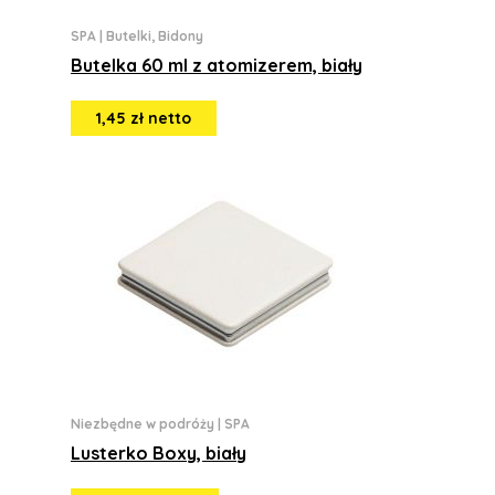
SPA
|
Butelki, Bidony
Butelka 60 ml z atomizerem, biały
1,45 zł netto
Niezbędne w podróży
|
SPA
Lusterko Boxy, biały