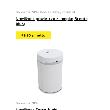
Do kuchni
|
SPA
|
Gadżety klasy PREMIUM
Nawilżacz powietrza z lampką Breath,
biały
49,90 zł netto
Do kuchni
|
SPA
Nawilżacz Fatra, biały