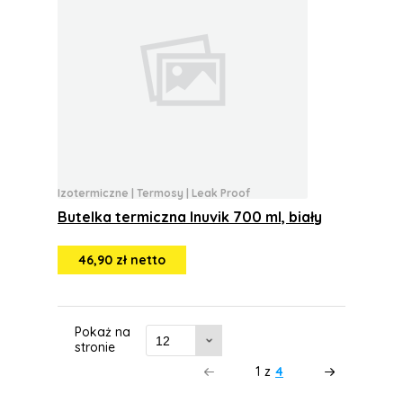
Izotermiczne
|
Termosy
|
Leak Proof
Butelka termiczna Inuvik 700 ml, biały
46,90 zł netto
Pokaż na
stronie
1
z
4