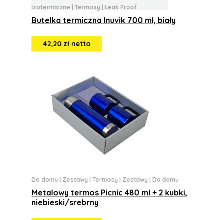
Izotermiczne
|
Termosy
|
Leak Proof
Butelka termiczna Inuvik 700 ml, biały
42,20 zł netto
Do domu
|
Zestawy
|
Termosy
|
Zestawy
|
Do domu
Metalowy termos Picnic 480 ml + 2 kubki,
niebieski/srebrny