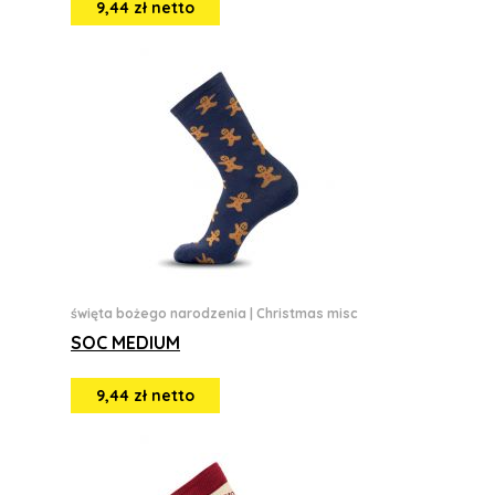
9,44 zł netto
święta bożego narodzenia
|
Christmas misc
SOC MEDIUM
9,44 zł netto