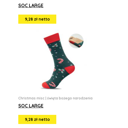
SOC LARGE
9,28 zł netto
Christmas misc
|
święta bożego narodzenia
SOC LARGE
9,28 zł netto