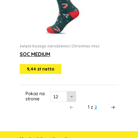
święta bożego narodzenia
|
Christmas misc
SOC MEDIUM
9,44 zł netto
Pokaż na
stronie
1
z
2