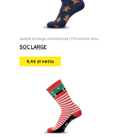
święta bożego narodzenia
|
Christmas misc
SOC LARGE
9,44 zł netto