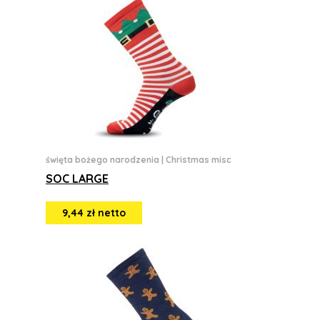
święta bożego narodzenia
|
Christmas misc
SOC LARGE
9,44 zł netto