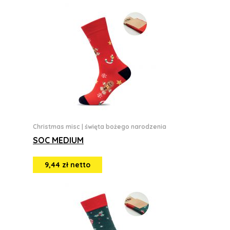
Christmas misc
|
święta bożego narodzenia
SOC MEDIUM
9,44 zł netto