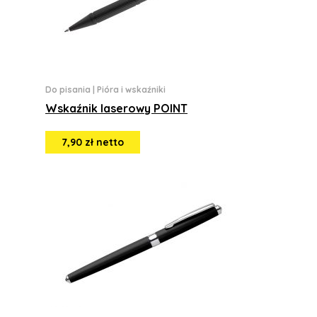
Do pisania
|
Pióra i wskaźniki
Wskaźnik laserowy POINT
7,90 zł netto