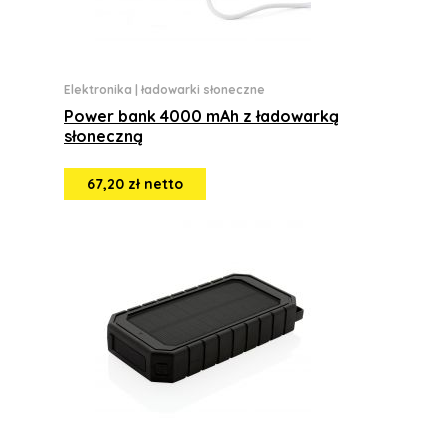
Elektronika
|
ładowarki słoneczne
Power bank 4000 mAh z ładowarką
słoneczną
67,20 zł netto