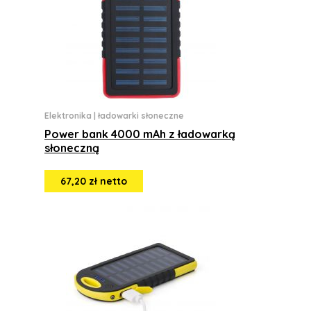
Elektronika
|
ładowarki słoneczne
Power bank 4000 mAh z ładowarką
słoneczną
67,20 zł netto