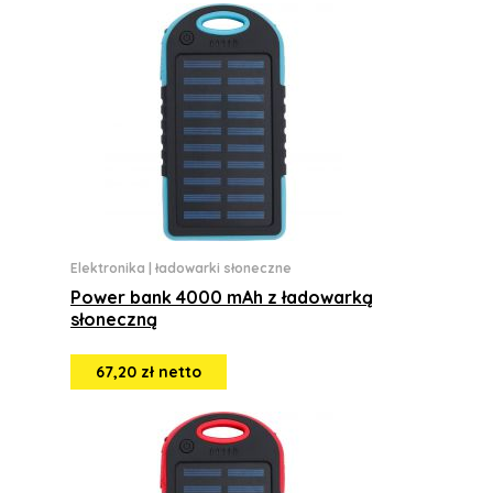
Elektronika
|
ładowarki słoneczne
Power bank 4000 mAh z ładowarką
słoneczną
67,20 zł netto