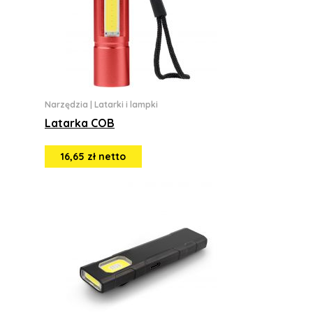
Narzędzia
|
Latarki i lampki
Latarka COB
16,65 zł netto