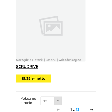
Narzędzia i latarki
|
Latarki
|
Wileofunkcyjne
SCRUDRIVE
15,35 zł netto
Pokaż na
stronie
1
z
12