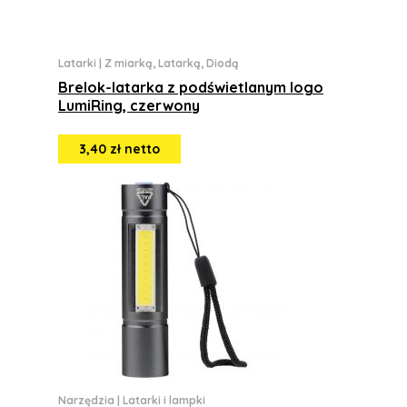
Latarki
|
Z miarką, Latarką, Diodą
Brelok-latarka z podświetlanym logo
LumiRing, czerwony
3,40 zł netto
Narzędzia
|
Latarki i lampki