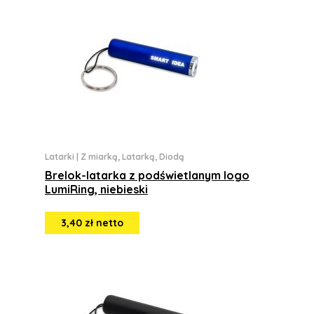
Latarki
|
Z miarką, Latarką, Diodą
Brelok-latarka z podświetlanym logo
LumiRing, niebieski
3,40 zł netto