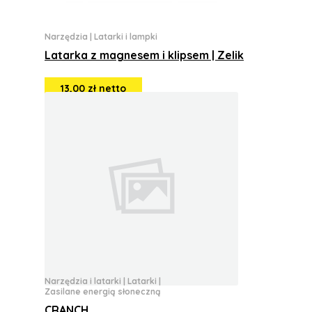
Narzędzia
|
Latarki i lampki
Latarka z magnesem i klipsem | Zelik
13,00 zł netto
Narzędzia i latarki
|
Latarki
|
Zasilane energią słoneczną
CRANCH