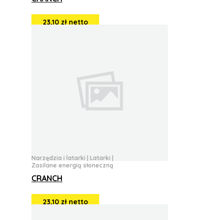
23,10 zł netto
Narzędzia i latarki
|
Latarki
|
Zasilane energią słoneczną
CRANCH
23,10 zł netto