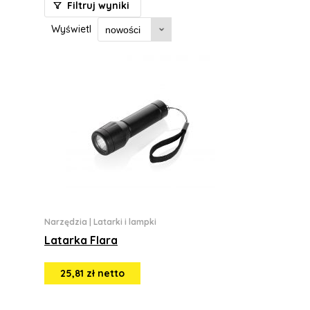
Filtruj wyniki
Wyświetl
Narzędzia
|
Latarki i lampki
Latarka Flara
25,81 zł netto