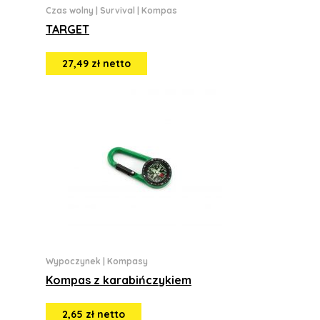
Czas wolny
|
Survival
|
Kompas
TARGET
27,49 zł netto
Wypoczynek
|
Kompasy
Kompas z karabińczykiem
2,65 zł netto