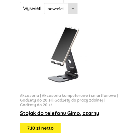
Wyświetl
Akcesoria
|
Akcesoria komputerowe i smartfonowe
|
Gadżety do 20 zł
|
Gadżety do pracy zdalnej
|
Gadżety do 20 zł
Stojak do telefonu Gimo, czarny
7,10 zł netto