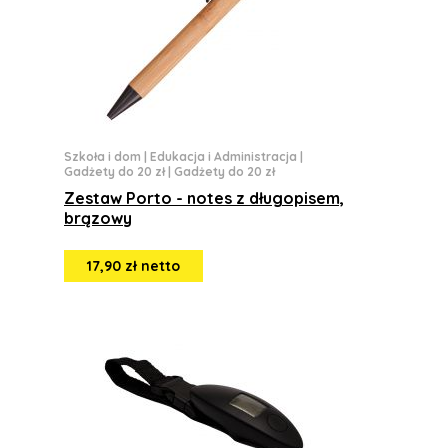
Szkoła i dom
|
Edukacja i Administracja
|
Gadżety do 20 zł
|
Gadżety do 20 zł
Zestaw Porto - notes z długopisem,
brązowy
17,90 zł netto