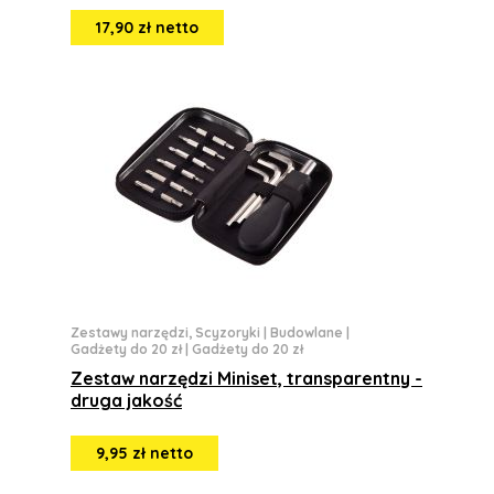
17,90 zł netto
Zestawy narzędzi, Scyzoryki
|
Budowlane
|
Gadżety do 20 zł
|
Gadżety do 20 zł
Zestaw narzędzi Miniset, transparentny -
druga jakość
9,95 zł netto