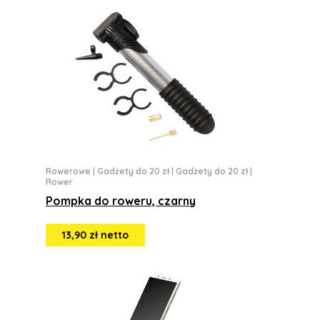
Rowerowe
|
Gadżety do 20 zł
|
Gadżety do 20 zł
|
Rower
Pompka do roweru, czarny
13,90 zł netto