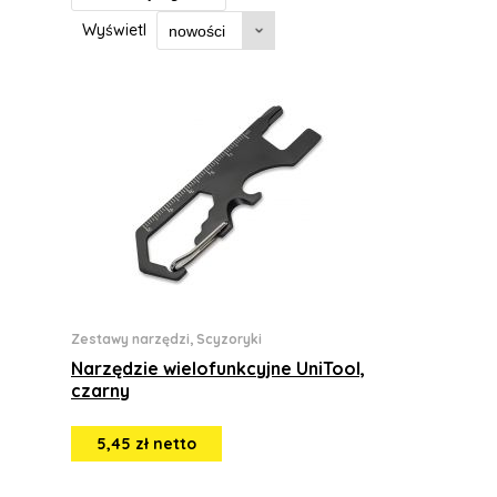
Wyświetl
Zestawy narzędzi, Scyzoryki
Narzędzie wielofunkcyjne UniTool,
czarny
5,45 zł netto