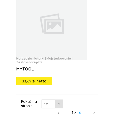
Narzędzia i latarki
|
Majsterkowanie
|
Zestaw narzędzi
MYTOOL
33,69 zł netto
Pokaż na
stronie
1
z
16