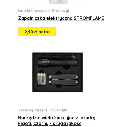
Latarki i narzędzia
|
Drobiazgi
Zapalniczka elektryczna STROMFLAME
2,90 zł netto
Zestawy narzędzi, Scyzoryki
Narzędzie wielofunkcyjne z latarką
Figoti, czarny - druga jakość