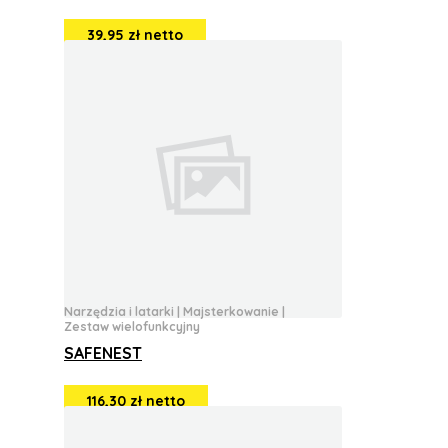
39,95 zł netto
Narzędzia i latarki
|
Majsterkowanie
|
Zestaw wielofunkcyjny
SAFENEST
116,30 zł netto