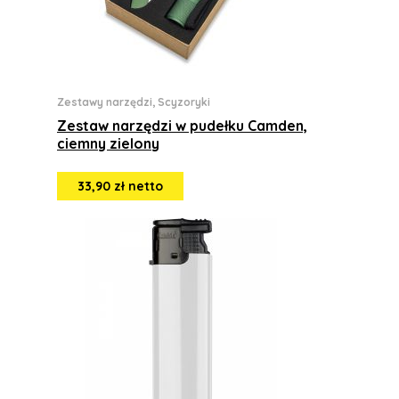
Zestawy narzędzi, Scyzoryki
Zestaw narzędzi w pudełku Camden,
ciemny zielony
33,90 zł netto