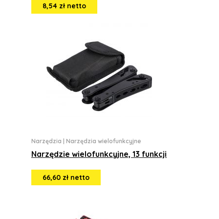
8,54 zł netto
Narzędzia
|
Narzędzia wielofunkcyjne
Narzędzie wielofunkcyjne, 13 funkcji
66,60 zł netto