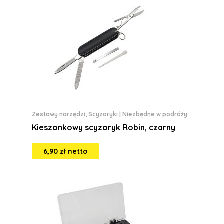
Zestawy narzędzi, Scyzoryki
|
Niezbędne w podróży
Kieszonkowy scyzoryk Robin, czarny
6,90 zł netto