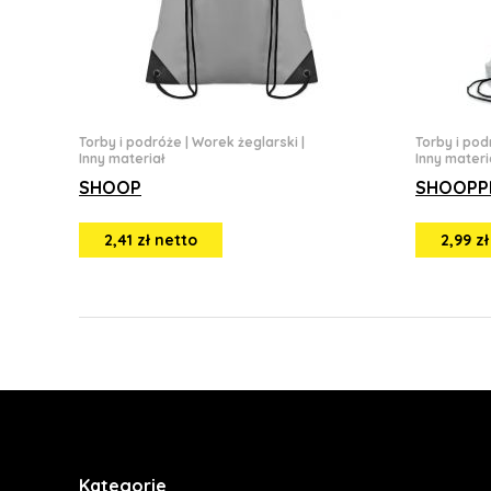
Torby i podróże
|
Worek żeglarski
|
Torby i pod
Inny materiał
Inny materi
SHOOP
SHOOPP
2,41 zł netto
2,99 z
Kategorie