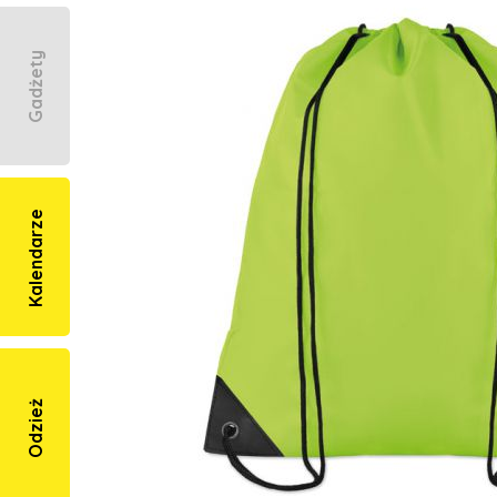
Gadżety
Kalendarze
Odzież