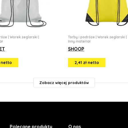
róże
|
Worek żeglarski
|
Torby i podróże
|
Worek żeglarski
|
ał
Inny materiał
ET
SHOOP
ł netto
2,41 zł netto
Zobacz więcej produktów
Polecane produkty
O nas