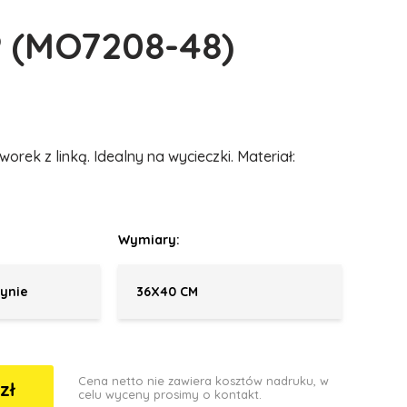
 (MO7208-48)
rek z linką. Idealny na wycieczki. Materiał:
Wymiary:
ynie
36X40 CM
Cena netto nie zawiera kosztów nadruku, w
zł
celu wyceny prosimy o kontakt.