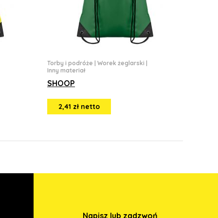
Torby i podróże
|
Worek żeglarski
|
Inny materiał
SHOOP
2,41 zł netto
Napisz lub zadzwoń