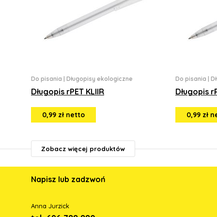
Do pisania
|
Długopisy ekologiczne
Do pisania
|
D
Długopis rPET KLIIR
Długopis r
0,99 zł netto
0,99 zł n
Zobacz więcej produktów
Napisz lub zadzwoń
Anna Jurzick