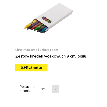
Christmas Time
|
Szkoła i dom
Zestaw kredek woskowych 8 cm, biały
0,95 zł netto
Pokaż na
stronie